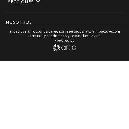
SECCIONES
NOSOTROS
Impactove
© Todos los derechos reservados.· www.
impactove.com
Términos y condiciones
y
privacidad
·
Ayuda
Powered by
¡IAN LLEGÓ A FLORIDA! Un millón de hogares sin electrici