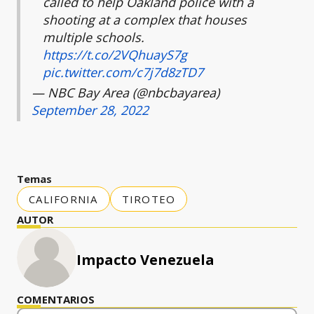
called to help Oakland police with a
shooting at a complex that houses
multiple schools.
https://t.co/2VQhuayS7g
pic.twitter.com/c7j7d8zTD7
— NBC Bay Area (@nbcbayarea)
September 28, 2022
Temas
CALIFORNIA
TIROTEO
AUTOR
Impacto Venezuela
COMENTARIOS