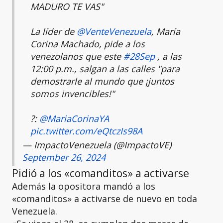
MADURO TE VAS"
La líder de
@VenteVenezuela
, María
Corina Machado, pide a los
venezolanos que este
#28Sep
, a las
12:00 p.m., salgan a las calles "para
demostrarle al mundo que ¡juntos
somos invencibles!"
?:
@MariaCorinaYA
pic.twitter.com/eQtczIs98A
— ImpactoVenezuela (@ImpactoVE)
September 26, 2024
Pidió a los «comanditos» a activarse
Además la opositora mandó a los
«comanditos» a activarse de nuevo en toda
Venezuela.