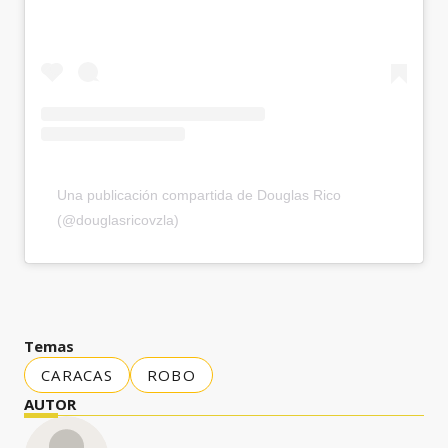
Una publicación compartida de Douglas Rico
(@douglasricovzla)
Temas
CARACAS
ROBO
AUTOR