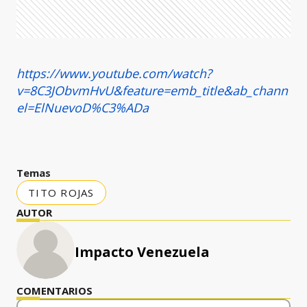
https://www.youtube.com/watch?
v=8C3JObvmHvU&feature=emb_title&ab_chann
el=ElNuevoD%C3%ADa
Temas
TITO ROJAS
AUTOR
Impacto Venezuela
COMENTARIOS