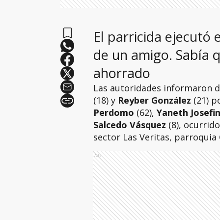
El parricida ejecutó
de un amigo. Sabía q
ahorrado
Las autoridades informaron d
(18) y
Reyber González
(21) p
Perdomo
(62),
Yaneth Josefi
Salcedo Vásquez
(8), ocurrid
sector Las Veritas, parroquia 
Ads