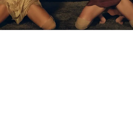
Shakira y su paisana mostraron
la imagen de su nuevo dardo
con música
Las cantantes colombianas Shakira y Karol G
se dejaron de rodeos y revelaron la fecha de la
salida de su nuevo tema en conjunto.
Con esto, acabaron los rumores que se
habían despertado luego del arrase de la
Sesión 53 de la barranquillera con Bizarrap.
El tema, que lanzarán el 24 de febrero, se
titula TQG, siglas que según los seguidores
significan Te quedé grande; como le dice