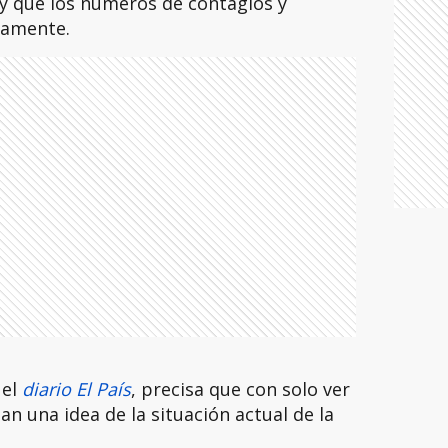
 y que los números de contagios y
samente.
 el
diario El País
, precisa que con solo ver
n una idea de la situación actual de la