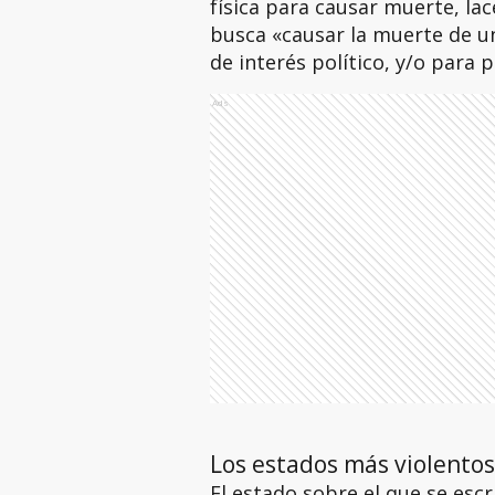
física para causar muerte, l
busca «causar la muerte de u
de interés político, y/o para 
Ads
Los estados más violentos
El estado sobre el que se esc