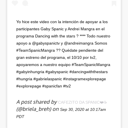
Yo hice este video con la intención de apoyar a los
participantes Gaby Spanic y Andrei Mangra en el
programa Dancing with the stars ? **** Todo nuestro
apoyo a @gabyspanictv y @andreimangra Somos
#TeamSpanicMangra ?? Quédate pendiente del
gran estreno del programa, el 10/10 por tv2,
apoyaremos a nuestro equipo #TeamSpanicMangra
#gabyinhungria #gabyspanic #dancingwiththestars
#hungria #gabrielaspanic #instagramexplorepage
#explorepage #spanicfan #tv2
A post shared by
CAFEZITO DA SPANIC❤️☕
(@briela_breh) on
Sep 30, 2020 at 10:17am
PDT