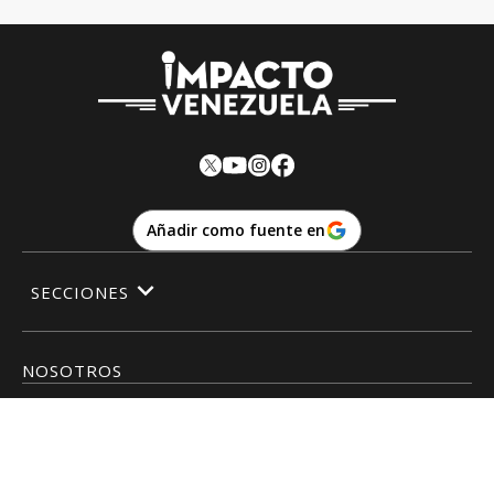
Añadir como fuente en
SECCIONES
NOSOTROS
Impactove
© Todos los derechos reservados.· www.
impactove.com
Términos y condiciones
y
privacidad
·
Ayuda
Powered by