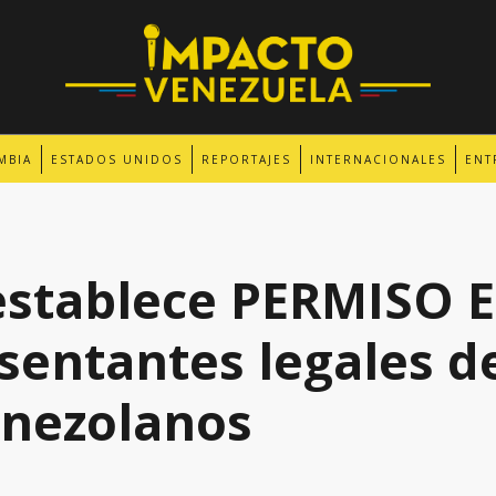
MBIA
ESTADOS UNIDOS
REPORTAJES
INTERNACIONALES
ENT
establece PERMISO 
sentantes legales 
enezolanos