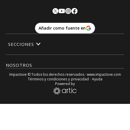
Añadir como fuente en
SECCIONES
NOSOTROS
Impactove
© Todos los derechos reservados.· www.
impactove.com
Términos y condiciones
y
privacidad
·
Ayuda
Powered by
Mariah Carey ha ganado un dineral por tema de Navidad – 