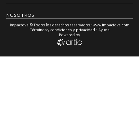
NOSOTROS
Impactove
© Todos los derechos reservados.· www.
impactove.com
Términos y condiciones
y
privacidad
·
Ayuda
Powered by
El gran periodista Juan Gossaín está muy mal de salud – Im