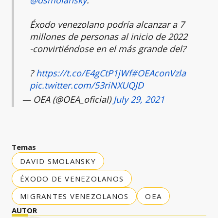
@dsmolansky
:
Éxodo venezolano podría alcanzar a 7
millones de personas al inicio de 2022
-convirtiéndose en el más grande del?
?
https://t.co/E4gCtP1jWf
#OEAconVzla
pic.twitter.com/53riNXUQJD
— OEA (@OEA_oficial)
July 29, 2021
Temas
DAVID SMOLANSKY
ÉXODO DE VENEZOLANOS
MIGRANTES VENEZOLANOS
OEA
AUTOR