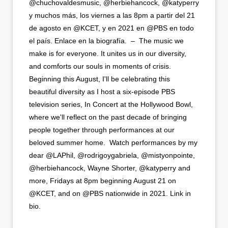
@chuchovaldesmusic, @herbiehancock, @katyperry
y muchos más, los viernes a las 8pm a partir del 21
de agosto en @KCET, y en 2021 en @PBS en todo
el país. Enlace en la biografía.⁣ ⁣ –⁣ ⁣ The music we
make is for everyone. It unites us in our diversity,
and comforts our souls in moments of crisis.
Beginning this August, I'll be celebrating this
beautiful diversity as I host a six-episode PBS
television series, In Concert at the Hollywood Bowl,
where we'll reflect on the past decade of bringing
people together through performances at our
beloved summer home.⁣ ⁣ Watch performances by my
dear @LAPhil, @rodrigoygabriela, @mistyonpointe,
@herbiehancock, Wayne Shorter, @katyperry and
more, Fridays at 8pm beginning August 21 on
@KCET, and on @PBS nationwide in 2021. Link in
bio.⁣