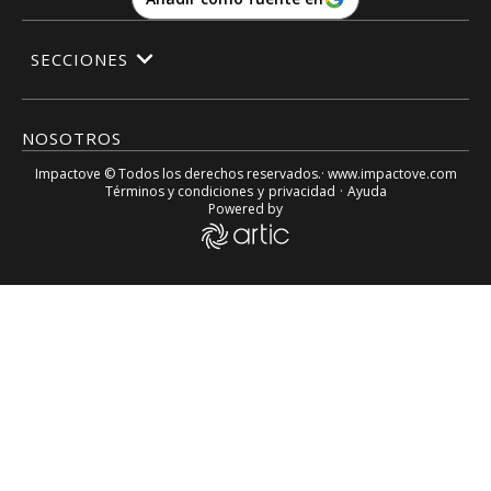
SECCIONES
NOSOTROS
Impactove
© Todos los derechos reservados.· www.
impactove.com
Términos y condiciones
y
privacidad
·
Ayuda
Powered by
Filarmónica de Los Ángeles se despide hasta 2021 por el C