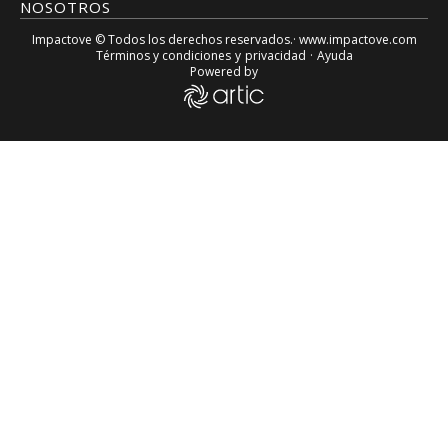
NOSOTROS
Impactove
© Todos los derechos reservados.· www.
impactove.com
Términos y condiciones
y
privacidad
·
Ayuda
Powered by
Fuerte golpiza de una estudiante a profesora porque le quit