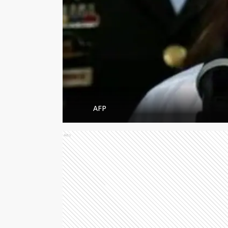
AFP
Ads