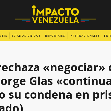
MBIA
ESTADOS UNIDOS
REPORTAJES
INTERNACIONALES
ENT
echaza «negociar» 
orge Glas «continu
 su condena en pri
ado)