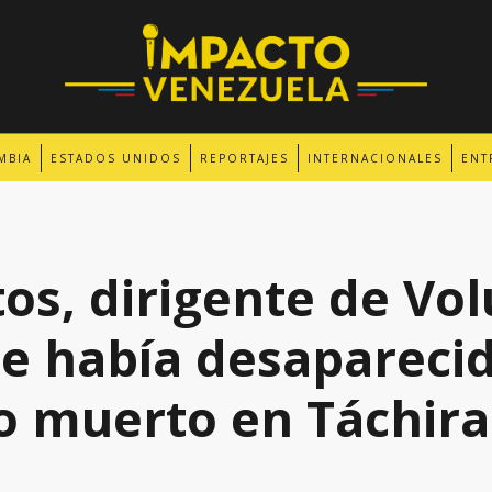
MBIA
ESTADOS UNIDOS
REPORTAJES
INTERNACIONALES
ENT
os, dirigente de Vo
e había desaparecid
o muerto en Táchira