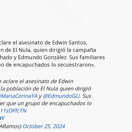
clare el asesinato de Edwin Santos,
ón de El Nula, quien dirigió la campaña
chado y Edmundo González. Sus familiares
o de encapuchados lo secuestraron»,
e aclare el asesinato de Edwin
 la población de El Nula quien dirigió
MariaCorinaYA
y
@EdmundoGU
. Sus
yer que un grupo de encapuchados lo
/j11sDFfcTN
rW
oARamos)
October 25, 2024