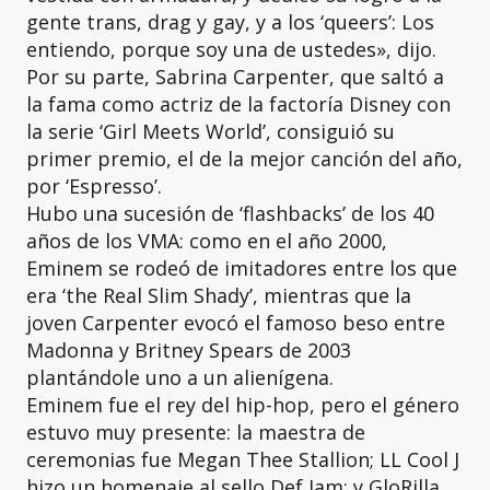
gente trans, drag y gay, y a los ‘queers’: Los
entiendo, porque soy una de ustedes», dijo.
Por su parte, Sabrina Carpenter, que saltó a
la fama como actriz de la factoría Disney con
la serie ‘Girl Meets World’, consiguió su
primer premio, el de la mejor canción del año,
por ‘Espresso’.
Hubo una sucesión de ‘flashbacks’ de los 40
años de los VMA: como en el año 2000,
Eminem se rodeó de imitadores entre los que
era ‘the Real Slim Shady’, mientras que la
joven Carpenter evocó el famoso beso entre
Madonna y Britney Spears de 2003
plantándole uno a un alienígena.
Eminem fue el rey del hip-hop, pero el género
estuvo muy presente: la maestra de
ceremonias fue Megan Thee Stallion; LL Cool J
hizo un homenaje al sello Def Jam; y GloRilla