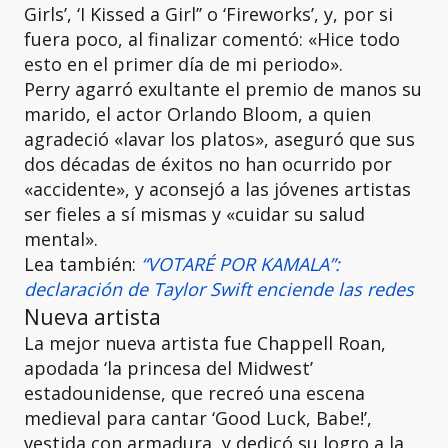
Girls’, ‘I Kissed a Girl’’ o ‘Fireworks’, y, por si
fuera poco, al finalizar comentó: «Hice todo
esto en el primer día de mi periodo».
Perry agarró exultante el premio de manos su
marido, el actor Orlando Bloom, a quien
agradeció «lavar los platos», aseguró que sus
dos décadas de éxitos no han ocurrido por
«accidente», y aconsejó a las jóvenes artistas
ser fieles a sí mismas y «cuidar su salud
mental».
Lea también:
“VOTARÉ POR KAMALA”:
declaración de Taylor Swift enciende las redes
Nueva artista
La mejor nueva artista fue Chappell Roan,
apodada ‘la princesa del Midwest’
estadounidense, que recreó una escena
medieval para cantar ‘Good Luck, Babe!’,
vestida con armadura, y dedicó su logro a la