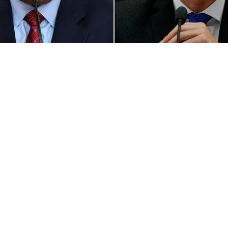
Al parecer, las partes
involucradas en el diálogo
estarían en el proceso de
selección de sus respectivos
delegados
Luego semanas de ir y venir, los mediadores
internacionales para el diálogo entre Nicolás
Maduro y la oposición, parece que ya tienen la
fecha «tentativa» para el comienzo de este
proceso. Se trata del viernes 13 de agosto y,
efectivamente, sería en México.