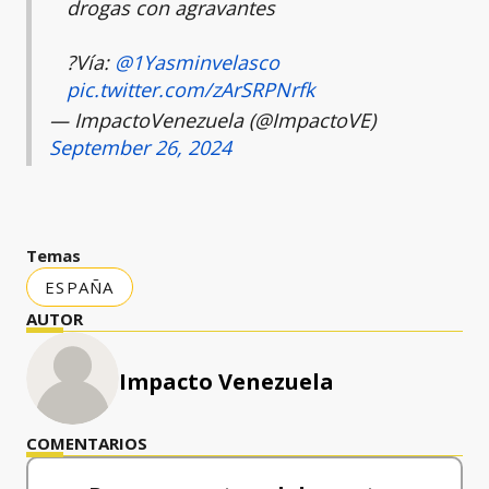
drogas con agravantes
?Vía:
@1Yasminvelasco
pic.twitter.com/zArSRPNrfk
— ImpactoVenezuela (@ImpactoVE)
September 26, 2024
Temas
ESPAÑA
AUTOR
Impacto Venezuela
COMENTARIOS