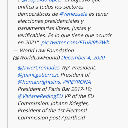
unifica a todos los sectores
democráticos de
#Venezuela
es tener
elecciones presidenciales y
parlamentarias libres, justas y
verificables. Es lo que tiene que ocurrir
en 2021".
pic.twitter.com/FTuRI9b7Wh
— World Law Foundation
(@WorldLawFound)
December 4, 2020
@JavierCremades
WJA President,
@juancgutierrezc
President of
@humanrightsins
,
@PEYRONA
President of Paris Bar 2017-19;
@VivianeRedingEU
VP of the EU
Commission; Johann Kriegler,
President of the 1st Electoral
Commission post Apartheid