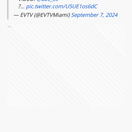
?…
pic.twitter.com/U5UE1os6dC
— EVTV (@EVTVMiami)
September 7, 2024
Ads