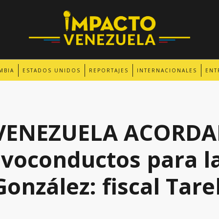
MBIA
ESTADOS UNIDOS
REPORTAJES
INTERNACIONALES
ENT
 VENEZUELA ACORD
lvoconductos para la
nzález: fiscal Tare