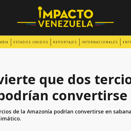
MBIA
ESTADOS UNIDOS
REPORTAJES
INTERNACIONALES
ENT
ierte que dos tercio
odrían convertirse
rcios de la Amazonía podrían convertirse en sabana
limático.