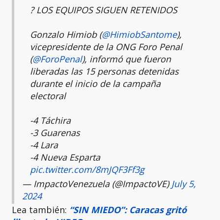
? LOS EQUIPOS SIGUEN RETENIDOS
Gonzalo Himiob (
@HimiobSantome
),
vicepresidente de la ONG Foro Penal
(
@ForoPenal
), informó que fueron
liberadas las 15 personas detenidas
durante el inicio de la campaña
electoral
-4 Táchira
-3 Guarenas
-4 Lara
-4 Nueva Esparta
pic.twitter.com/8mJQF3Ff3g
— ImpactoVenezuela (@ImpactoVE)
July 5,
2024
Lea también:
“SIN MIEDO”: Caracas gritó