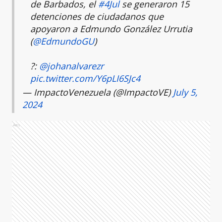
de Barbados, el
#4Jul
se generaron 15
detenciones de ciudadanos que
apoyaron a Edmundo González Urrutia
(
@EdmundoGU
)
?:
@johanalvarezr
pic.twitter.com/Y6pLI6SJc4
— ImpactoVenezuela (@ImpactoVE)
July 5,
2024
Ads