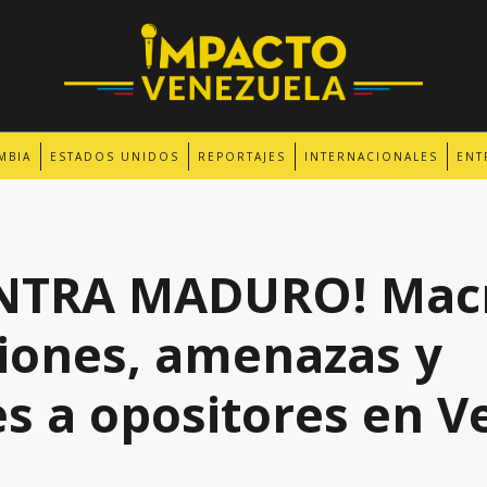
MBIA
ESTADOS UNIDOS
REPORTAJES
INTERNACIONALES
ENT
NTRA MADURO! Macr
siones, amenazas y
s a opositores en V