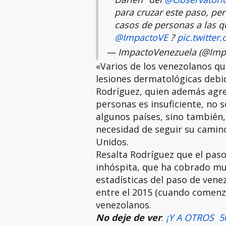
para cruzar este paso, pe
casos de personas a las qu
@ImpactoVE
?
pic.twitter
— ImpactoVenezuela (@Imp
«Varios de los venezolanos qu
lesiones dermatológicas debido
Rodríguez, quien además agreg
personas es insuficiente, no s
algunos países, sino también,
necesidad de seguir su camino
Unidos.
Resalta Rodríguez que el pas
inhóspita, que ha cobrado mu
estadísticas del paso de vene
entre el 2015 (cuando comenzó
venezolanos.
No deje de ver
:
¡Y A OTROS 5