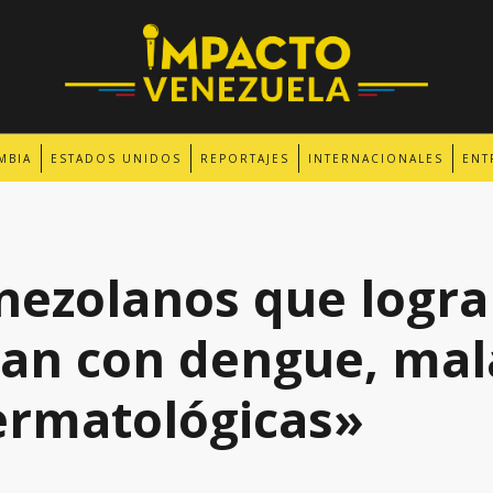
MBIA
ESTADOS UNIDOS
REPORTAJES
INTERNACIONALES
ENT
ezolanos que logran
gan con dengue, mal
ermatológicas»