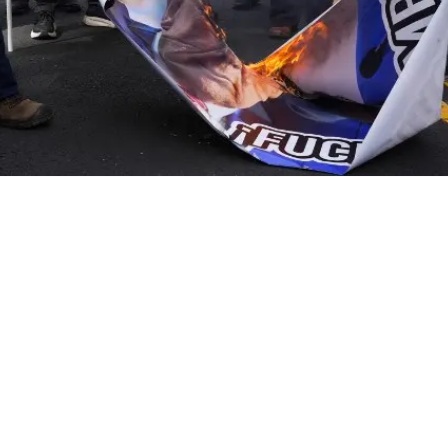
El presidente de Panamá dijo
que «la soberanía de nuestro
país y nuestro canal no son
negociables»
Un centenar de manifestantes se
concentraron este martes frente a la
embajada de Estados Unidos en Panamá en
rechazo a la amenaza de Donald Trump de
recuperar el canal interoceánico si no se