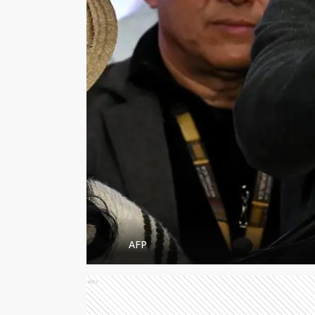
AFP
Ads