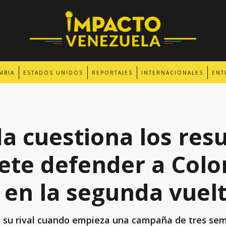
MBIA
ESTADOS UNIDOS
REPORTAJES
INTERNACIONALES
ENT
a cuestiona los resu
te defender a Colo
 en la segunda vuel
 su rival cuando empieza una campaña de tres se