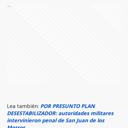
Ads
Lea también:
POR PRESUNTO PLAN
DESESTABILIZADOR: autoridades militares
intervinieron penal de San Juan de los
Morros