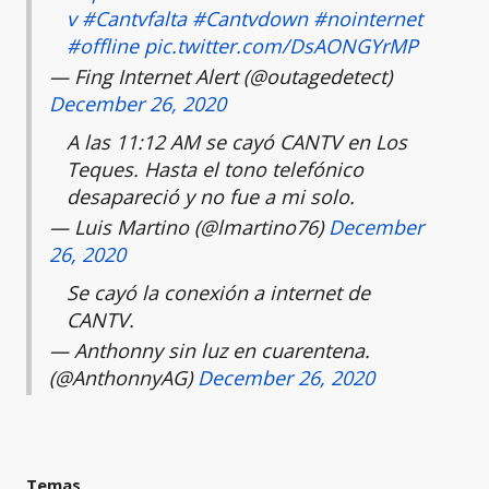
v
#Cantvfalta
#Cantvdown
#nointernet
#offline
pic.twitter.com/DsAONGYrMP
— Fing Internet Alert (@outagedetect)
December 26, 2020
A las 11:12 AM se cayó CANTV en Los
Teques. Hasta el tono telefónico
desapareció y no fue a mi solo.
— Luis Martino (@lmartino76)
December
26, 2020
Se cayó la conexión a internet de
CANTV.
— Anthonny sin luz en cuarentena.
(@AnthonnyAG)
December 26, 2020
Temas