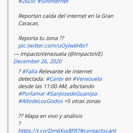
#26Dic
#SinInternet
Reportan caída del internet en la Gran
Caracas.
Reporta tu zona ??
pic.twitter.com/uOyIw6Hbi1
— ImpactoVenezuela (@ImpactoVE)
December 26, 2020
?
#Falla
Relevante de internet
detectada:
#Cantv
en
#Venezuela
desde las 11:00 AM, afectando
#Porlamar
#SanJosedeGuanipa
#AltodeLosGodos
+5 otras zonas
?? Mapa en vivo y análisis
?
https://t.co/Dm6Xss8FR7
#contactocant