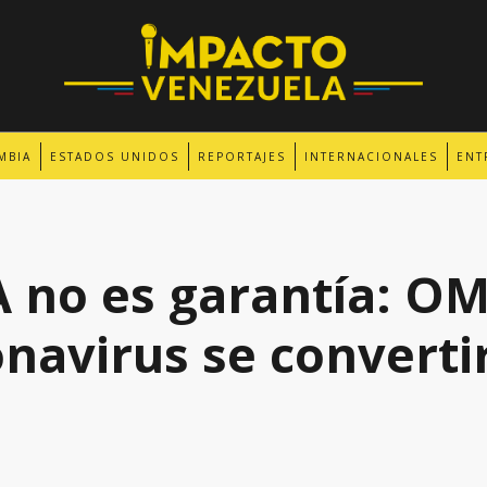
MBIA
ESTADOS UNIDOS
REPORTAJES
INTERNACIONALES
ENT
no es garantía: OM
onavirus se converti