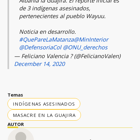
Albania la Guajira. El reporte inicial es
de 3 indígenas asesinados,
pertenecientes al pueblo Wayuu.
Noticia en desarrollo.
#QuePareLaMatanza
@MinInterior
@DefensoriaCol
@ONU_derechos
— Feliciano Valencia ? (@FelicianoValen)
December 14, 2020
Temas
INDÍGENAS ASESINADOS
MASACRE EN LA GUAJIRA
AUTOR