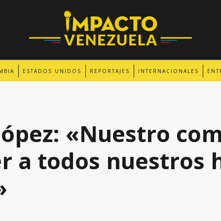
MBIA
ESTADOS UNIDOS
REPORTAJES
INTERNACIONALES
ENT
López: «Nuestro co
r a todos nuestros
»