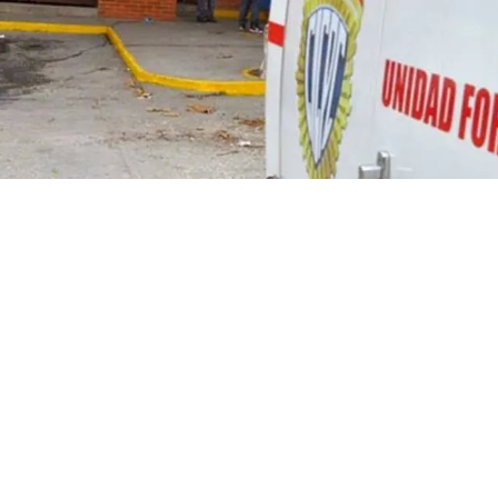
El hombre tuvo una riña con el
agricultor y lo asesinó a
machetazos, para huir tomó un
camión en estado de
embriaguez, perdió el control,
se montó en una acera y arrolló
a una enfermera, quien murió