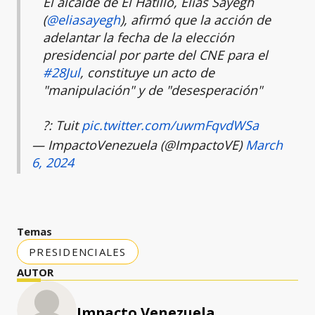
El alcalde de El Hatillo, Elías Sayegh
(
@eliasayegh
), afirmó que la acción de
adelantar la fecha de la elección
presidencial por parte del CNE para el
#28Jul
, constituye un acto de
"manipulación" y de "desesperación"
?: Tuit
pic.twitter.com/uwmFqvdWSa
— ImpactoVenezuela (@ImpactoVE)
March
6, 2024
Temas
PRESIDENCIALES
AUTOR
Impacto Venezuela