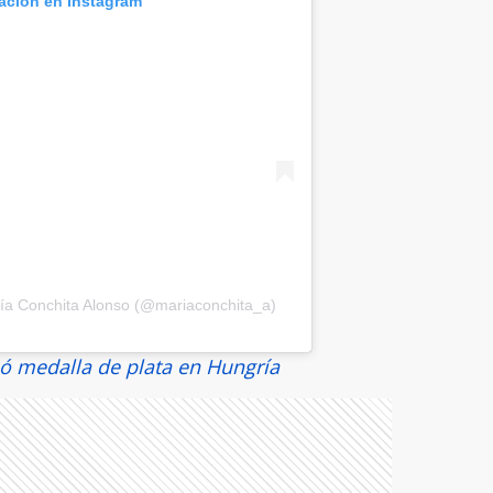
cación en Instagram
ía Conchita Alonso (@mariaconchita_a)
ó medalla de plata en Hungría