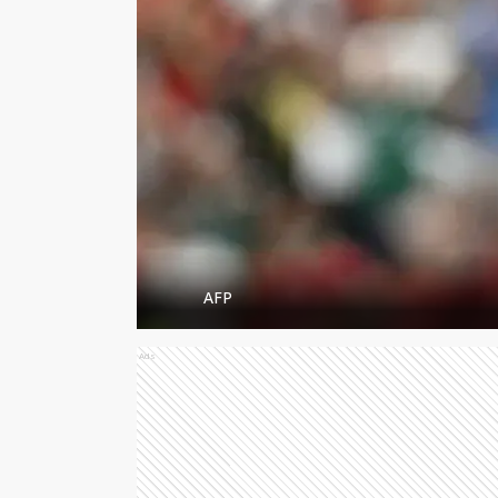
AFP
Ads