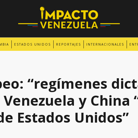
MBIA
ESTADOS UNIDOS
REPORTAJES
INTERNACIONALES
ENT
o: “regímenes dict
 Venezuela y China 
de Estados Unidos”