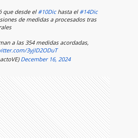
ó que desde el
#10Dic
hasta el
#14Dic
isiones de medidas a procesados tras
rales
uman a las 354 medidas acordadas,
witter.com/3yjID2ODuT
actoVE)
December 16, 2024