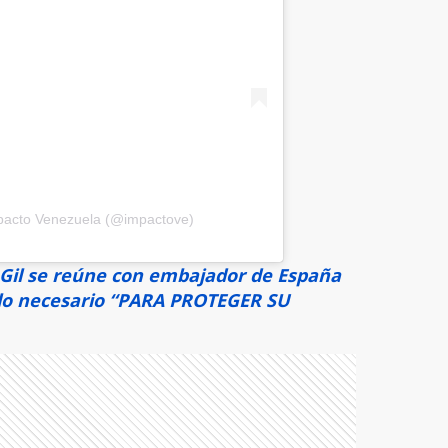
mpacto Venezuela (@impactove)
 Gil se reúne con embajador de España
 lo necesario “PARA PROTEGER SU