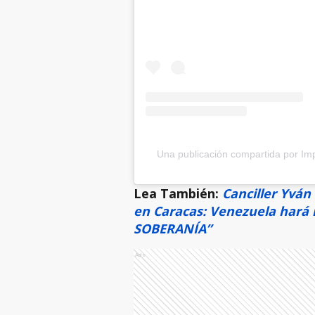
Una publicación compartida por I
Lea También:
Canciller Yván
en Caracas: Venezuela hará
SOBERANÍA”
Ads