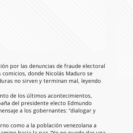
ón por las denuncias de fraude electoral
s comicios, donde Nicolás Maduro se
duras no sirven y terminan mal, leyendo
nto de los últimos acontecimientos,
España del presidente electo Edmundo
mensaje a los gobernantes: “dialogar y
erno como a la población venezolana a
amino hacia la paz. “Yo no puedo dar una