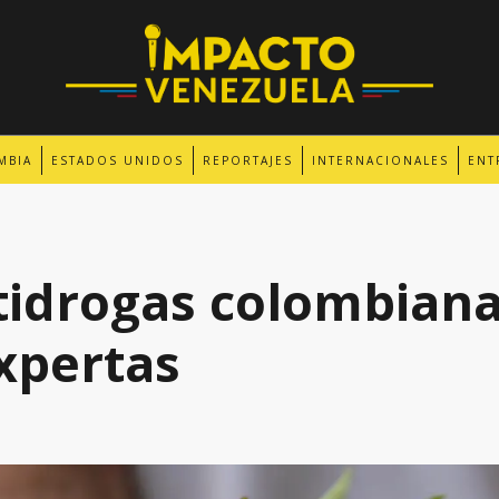
MBIA
ESTADOS UNIDOS
REPORTAJES
INTERNACIONALES
ENT
ntidrogas colombiana
xpertas