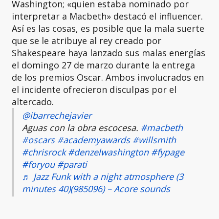
Washington; «quien estaba nominado por
interpretar a Macbeth» destacó el influencer.
Así es las cosas, es posible que la mala suerte
que se le atribuye al rey creado por
Shakespeare haya lanzado sus malas energías
el domingo 27 de marzo durante la entrega
de los premios Oscar. Ambos involucrados en
el incidente ofrecieron disculpas por el
altercado.
@ibarrechejavier
Aguas con la obra escocesa.
#macbeth
#oscars
#academyawards
#willsmith
#chrisrock
#denzelwashington
#fypage
#foryou
#parati
♬ Jazz Funk with a night atmosphere (3
minutes 40)(985096) – Acore sounds