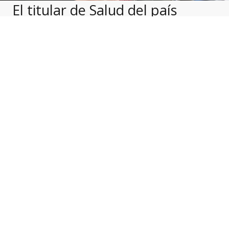
El titular de Salud del país
vecino, Fernando Ruiz, aseguró
que no descartan un rebrote de
COVID-19, pero con la
seguridad de que aprendieron
de los seis meses de cuarentena
y con la respuesta del sistema
sanitario a tiempo
El ministro de Salud de Colombia,
Fernando
Ruiz
, anunció que el Gobierno de Iván Duque
está alerta ante un rebrote de
coronavirus
en
ese país.
«Nosotros tenemos una cautela, una alerta,
sobre la posibilidad de rebrote. No tenemos