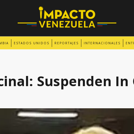
MBIA
ESTADOS UNIDOS
REPORTAJES
INTERNACIONALES
ENT
cinal: Suspenden In