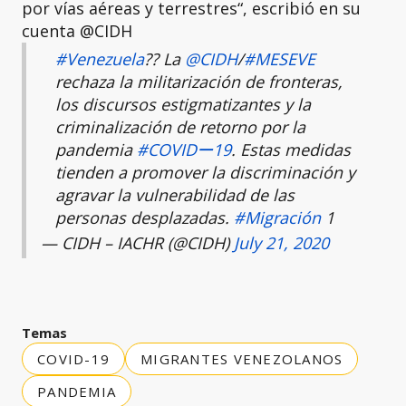
por vías aéreas y terrestres“, escribió en su
cuenta @CIDH
#Venezuela
?? La
@CIDH
/
#MESEVE
rechaza la militarización de fronteras,
los discursos estigmatizantes y la
criminalización de retorno por la
pandemia
#COVIDー19
. Estas medidas
tienden a promover la discriminación y
agravar la vulnerabilidad de las
personas desplazadas.
#Migración
1
— CIDH – IACHR (@CIDH)
July 21, 2020
Temas
COVID-19
MIGRANTES VENEZOLANOS
PANDEMIA