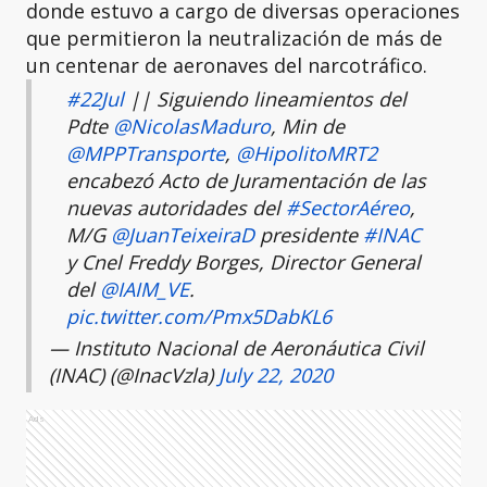
donde estuvo a cargo de diversas operaciones
que permitieron la neutralización de más de
un centenar de aeronaves del narcotráfico.
#22Jul
|| Siguiendo lineamientos del
Pdte
@NicolasMaduro
, Min de
@MPPTransporte
,
@HipolitoMRT2
encabezó Acto de Juramentación de las
nuevas autoridades del
#SectorAéreo
,
M/G
@JuanTeixeiraD
presidente
#INAC
y Cnel Freddy Borges, Director General
del
@IAIM_VE
.
pic.twitter.com/Pmx5DabKL6
— Instituto Nacional de Aeronáutica Civil
(INAC) (@InacVzla)
July 22, 2020
Ads