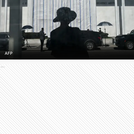
AFP
Ads