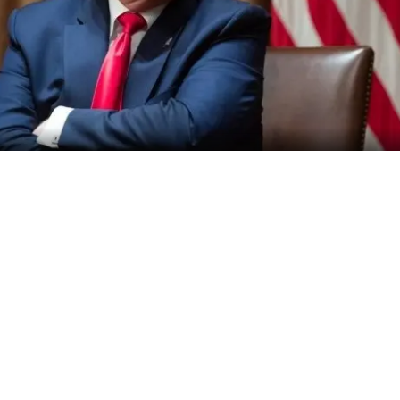
Cortesía
El presidente Donald Trump advirtió que
Estados Unidos golpeará "muy duro" a Irán
este jueves en la noche, y aseguró que
próximamente se apoderará de sus
principales terminales petroleras.
"Estados Unidos atacará a Irán (¡cuya Marina,
Fuerza Aérea, radares, defensa antiaérea y
todas las demás formas de defensa, junto con
la mayor parte de su capacidad ofensiva, han