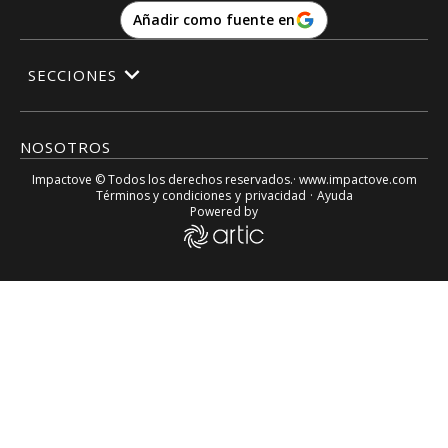
Añadir como fuente en
SECCIONES
NOSOTROS
Impactove
© Todos los derechos reservados.· www.
impactove.com
Términos y condiciones
y
privacidad
·
Ayuda
Powered by
Residente lanza su nuevo tema y esta actriz es la protagoni